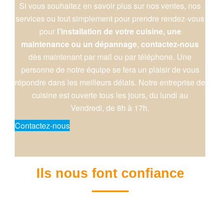
Si vous souhaitez en savoir plus sur nos ventes, nos
services ou tout simplement pour prendre rendez-vous
pour
l’installation de votre cuisine, une
maintenance ou un dépannage
,
contactez-nous
dès maintenant par mail ou par téléphone. Une
personne de notre équipe se fera un plaisir de vous
répondre dans les meilleurs délais. Notre entreprise de
cuisine est ouverte tous les jours, du lundi au
Vendredi, de 8h à 17h.
Contactez-nous
Ils nous font confiance